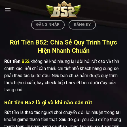
Bỏ
qua
nội
dung
ĐĂNG NHẬP
ĐĂNG KÝ
Rút Tiền B52: Chia Sẻ Quy Trình Thực
Hiện Nhanh Chuẩn
Rút tiền
B52
không hề khó nhưng lại đòi hỏi rất cao về tính
chính xác. Bởi chỉ cần thiếu chi tiết nhỏ khách hàng cũng sẽ
phải thao tác lại từ đầu. Nếu bạn chưa nắm được quy trình
thực hiện chuẩn, hãy check tiếp bài viết bên dưới đây của
trang chủ.
Rút tiền B52 là gì và khi nào cần rút
Rút tiền là thao tác người chơi chuyển đổi lợi nhuận trong tài
khoản game thành tiền thật. Sau đó gửi yêu cầu để hệ thống
thanh toán về ngân hàng cá nhân. Thao tác này sẽ được tiến