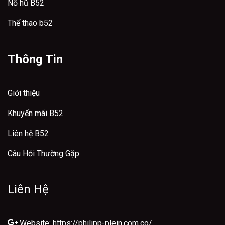
Nổ hũ B52
Thể thao b52
Thông Tin
Giới thiệu
Khuyến mãi B52
Liên hệ B52
Câu Hỏi Thường Gặp
Liên Hệ
Website: https://philipp-plein.com.co/