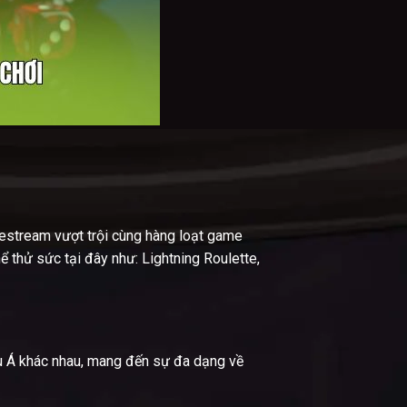
ivestream vượt trội cùng hàng loạt game
 thử sức tại đây như: Lightning Roulette,
âu Á khác nhau, mang đến sự đa dạng về