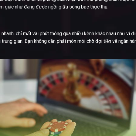
m giác như đang được ngồi giữa sòng bạc thực thụ.
 nhanh, chỉ mất vài phút thông qua nhiều kênh khác nhau như ví điệ
trung gian. Bạn không cần phải mòn mỏi chờ đợi tiền về ngân hàng, 