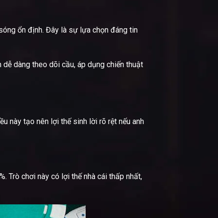
sóng ổn định. Đây là sự lựa chọn đáng tin
m dễ dàng theo dõi cầu, áp dụng chiến thuật
u này tạo nên lợi thế sinh lời rõ rệt nếu anh
Trò chơi này có lợi thế nhà cái thấp nhất,