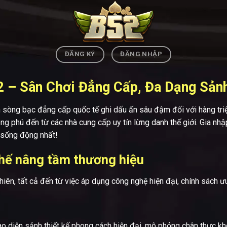
ĐĂNG KÝ
ĐĂNG NHẬP
2 – Sân Chơi Đẳng Cấp, Đa Dạng Sản
 sòng bạc đẳng cấp quốc tế ghi dấu ấn sâu đậm đối với hàng triệ
ng phú đến từ các nhà cung cấp uy tín lừng danh thế giới. Gia nh
í sống động nhất!
thế nâng tầm thương hiệu
ên, tất cả đến từ việc áp dụng công nghệ hiện đại, chính sách ưu 
iao diện sảnh thiết kế phong cách hiện đại, mô phỏng chân thực 