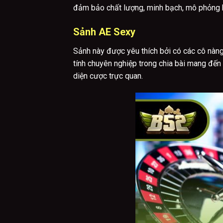
đảm bảo chất lượng, minh bạch, mô phỏng ho
Sảnh AE Sexy
Sảnh này được yêu thích bởi có các cô nàng 
tính chuyên nghiệp trong chia bài mang đến 
diện cược trực quan.