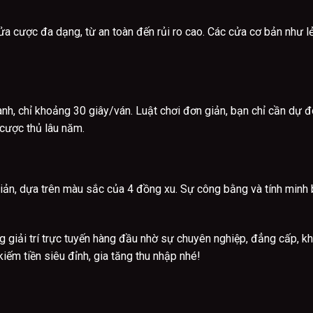
u cửa cược đa dạng, từ an toàn đến rủi ro cao. Các cửa cơ bản như
h, chỉ khoảng 30 giây/ván. Luật chơi đơn giản, bạn chỉ cần dự đo
 cược thủ lâu năm.
n giản, dựa trên màu sắc của 4 đồng xu. Sự công bằng và tính min
ng giải trí trực tuyến hàng đầu nhờ sự chuyên nghiệp, đẳng cấp,
kiếm tiền siêu đỉnh, gia tăng thu nhập nhé!