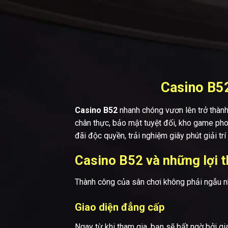
Bỏ
qua
nội
dung
Casino B5
Casino B52
nhanh chóng vươn lên trở thành
chân thực, bảo mật tuyệt đối, kho game pho
đãi độc quyền, trải nghiệm giây phút giải tr
Casino B52 và những lợi 
Thành công của sân chơi không phải ngẫu nhi
Giao diện đẳng cấp
Ngay từ khi tham gia, bạn sẽ bất ngờ bởi g