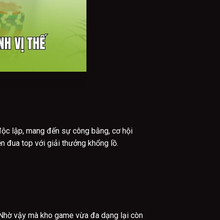
 độc lập, mang đến sự công bằng, cơ hội
n đua top với giải thưởng khổng lồ.
. Nhờ vậy mà kho game vừa đa dạng lại còn