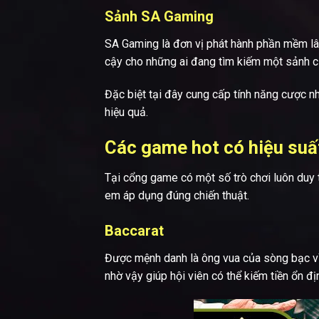
Sảnh SA Gaming
SA Gaming là đơn vị phát hành phần mềm lâu 
cậy cho những ai đang tìm kiếm một sảnh 
Đặc biệt tại đây cung cấp tính năng cược nh
hiệu quả.
Các game hot có hiệu suất
Tại cổng game có một số trò chơi luôn duy tr
em áp dụng đúng chiến thuật.
Baccarat
Được mệnh danh là ông vua của sòng bạc vì 
nhờ vậy giúp hội viên có thể kiếm tiền ổn đị