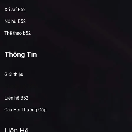
Xổ số B52
Nổ hũ B52
Thể thao b52
Thông Tin
Giới thiệu
Khuyến mãi B52
Liên hệ B52
Câu Hỏi Thường Gặp
Liên Hệ