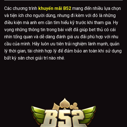
Các chương trình
khuyến mãi B52
mang đến nhiều lựa chọn
và tiện ích cho người dùng, nhưng đi kèm với đó là những
điều kiện mà anh em cần tìm hiểu kỹ trước khi tham gia. Hy
vọng những thông tin trong bài viết đã giúp bet thủ có cái
nhìn tổng quan và dễ dàng đánh giá ưu đãi phù hợp với nhu
cầu của mình. Hãy luôn ưu tiên trải nghiệm lành mạnh, quản
lý thời gian, tài chính hợp lý để đảm bảo an toàn khi sử dụng
bất kỳ sân chơi giải trí nào nhé.