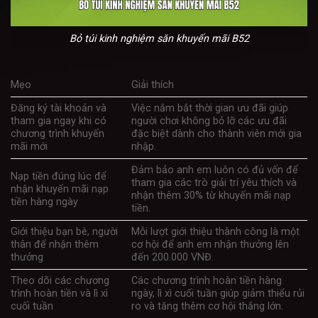
Bỏ túi kinh nghiệm săn khuyến mãi B52
Mẹo
Giải thích
Đăng ký tài khoản và
Việc nắm bắt thời gian ưu đãi giúp
tham gia ngay khi có
người chơi không bỏ lỡ các ưu đãi
chương trình khuyến
đặc biệt dành cho thành viên mới gia
mãi mới
nhập.
Đảm bảo anh em luôn có đủ vốn để
Nạp tiền đúng lúc để
tham gia các trò giải trí yêu thích và
nhận khuyến mãi nạp
nhận thêm 30% từ khuyến mãi nạp
tiền hàng ngày
tiền.
Giới thiệu bạn bè, người
Mỗi lượt giới thiệu thành công là một
thân để nhận thêm
cơ hội để anh em nhận thưởng lên
thưởng
đến 200.000 VNĐ.
Theo dõi các chương
Các chương trình hoàn tiền hàng
trình hoàn tiền và lì xì
ngày, lì xì cuối tuần giúp giảm thiểu rủi
cuối tuần
ro và tăng thêm cơ hội thắng lớn.