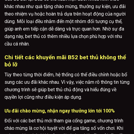
khác nhau như quà tặng chào mừng, thưởng sự kiện, ưu đãi
theo nhiệm vụ hoặc hoàn trả dựa trên hoạt động của người
dùng. Mỗi loại đều nhắm đến một nhóm đối tượng cụ thể,
giúp anh em tiếp cận dễ dàng và trực quan hơn. Nhờ sự đa
dạng này, bet thủ có thêm nhiều lựa chọn phù hợp với nhu
cầu cá nhân.
Chi tiết các khuyến mãi B52 bet thủ không thể
bỏ lỡ
Tùy theo từng thời điểm, hệ thống có thể điều chỉnh hoặc bổ
sung các ưu đãi khác nhau. Vì vậy, việc nắm rõ thông tin từng
chương trình sẽ giúp bet thủ chủ động và hiểu đúng về
quyền lợi cũng như điều kiện áp dụng.
Ưu đãi chào mừng, nhận ngay thưởng lớn tới 100%
Đối với các bet thủ mới tham gia cổng game, chương trình
chào mừng là cơ hội tuyệt vời để gia tăng số vốn chơi. Khi