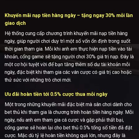
Khuyến mãi nạp tiền hàng ngày – tặng ngay 30% mỗi lần
giao dịch
Hệ thống cung cấp chương trình khuyến mãi nạp tiền hàng
ngày, giúp người chơi duy trì một số vốn ổn định trong suốt
thời gian tham gia. Mỗi khi anh em thực hiện nạp tiền vào tài
khoản, cổng game sẽ tặng người chơi 30% giá trị nạp. Đây là
một cơ hội tuyệt vời để bạn tăng thêm số dư tài khoản mỗi
ngày, đặc biệt khi tham gia các ván cược có giá trị cao hoặc
thử sức với những trò chơi mới.
Ưu đãi hoàn tiền tới 0.5% cược thua mỗi ngày
Một trong những khuyến mãi đặc biệt mà sân chơi dành cho
bet thủ khi tham gia là chương trình hoàn tiền hàng ngày. Mỗi
ngày, nếu anh em tham gia cá cược và gặp phải thất bại,
cổng game sẽ hoàn lại cho bet thủ 0.5% tổng số tiền đã đặt
cược. Mặc dù tỷ lệ hoàn tiền không quá lớn, nhưng đây là