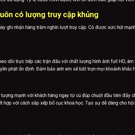
luôn có lượng truy cập khủng
ày ghi nhận hàng trăm nghìn lượt truy cập. Có được sức hút mạn
o dõi trực tiếp các trận đấu với chất lượng hình ảnh full HD, âm
yền phát ổn định. Đảm bảo anh em sẽ bắt trọn mọi khoảnh khắc hấp
 tượng mạnh với khách hàng ngay từ cú đúp chuột đầu tiên đấy chí
ết hợp với cách sắp xếp bố cục khoa học. Tạo sự dễ dàng cho hội 