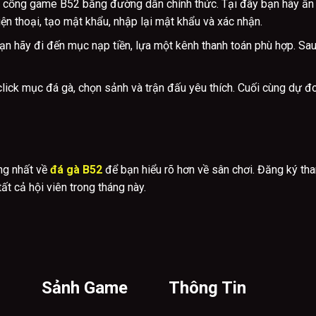
a cổng game B52 bằng đường dẫn chính thức. Tại đây bạn hãy ấn v
ện thoại, tạo mật khẩu, nhập lại mật khẩu và xác nhận.
bạn hãy đi đến mục nạp tiền, lựa một kênh thanh toán phù hợp. Sau
ick mục đá gà, chọn sảnh và trận đấu yêu thích. Cuối cùng dự đoá
ọng nhất về
đá gà B52
để bạn hiểu rõ hơn về sân chơi. Đăng ký th
ất cả hội viên trong tháng này.
Sảnh Game
Thông Tin