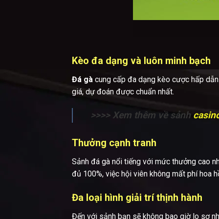
Kèo đa dạng và luôn minh bạch
Đá gà
cung cấp đa dạng kèo cược hấp dẫn để
giá, dự đoán được chuẩn nhất.
>>>> Xem thêm về sảnh
casin
Thưởng cạnh tranh
Sảnh đá gà nổi tiếng với mức thưởng cao nhấ
đủ 100%, việc hội viên không mất phí hoa hồn
Đa loại hình giải trí thịnh hành
Đến với sảnh bạn sẽ không bao giờ lo sợ nh