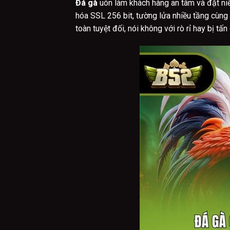
Đá gà
uôn làm khách hàng an tâm và đặt ni
hóa SSL 256 bit, tường lửa nhiều tầng cùng 
toàn tuyệt đối, nói không với rò rỉ hay bị tấn