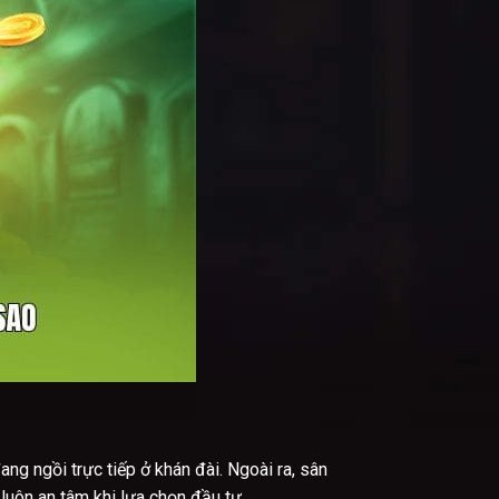
g ngồi trực tiếp ở khán đài. Ngoài ra, sân
 luôn an tâm khi lựa chọn đầu tư.