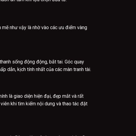
h mẽ như vậy là nhờ vào các ưu điểm vàng
 thanh sống động động, bắt tai. Góc quay
 dẫn, kịch tính nhất của các màn tranh tài.
nh là giao diện hiện đại, đẹp mắt và rất
viên khi tìm kiếm nội dung và thao tác đặt