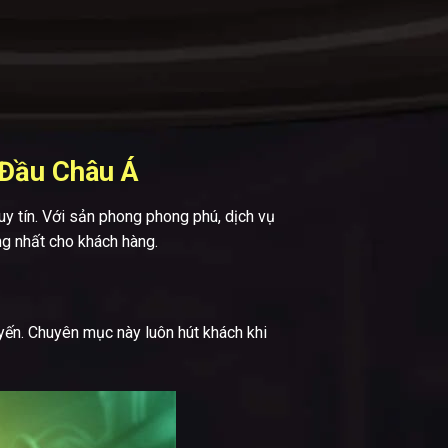
 Đầu Châu Á
uy tín. Với sản phong phong phú, dịch vụ
ng nhất cho khách hàng.
uyến. Chuyên mục này luôn hút khách khi